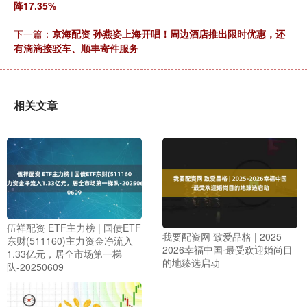
降17.35%
下一篇：
京海配资 孙燕姿上海开唱！周边酒店推出限时优惠，还
有滴滴接驳车、顺丰寄件服务
相关文章
伍祥配资 ETF主力榜 | 国债ETF
我要配资网 致爱品格 | 2025-
东财(511160)主力资金净流入
2026幸福中国·最受欢迎婚尚目
1.33亿元，居全市场第一梯
的地臻选启动
队-20250609