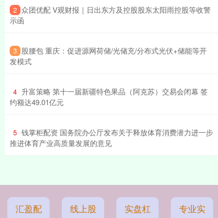
​众团优配 V观财报｜日出东方及控股股东太阳雨控股等收警
2
示函
​股腰包 重庆：促进源网荷储/光储充/分布式光伏+储能等开
3
发模式
​升富策略 第十一届新疆特色果品（阿克苏）交易会闭幕 签
4
约额达49.01亿元
​钱掌柜配资 国务院办公厅发布关于释放体育消费潜力进一步
5
推进体育产业高质量发展的意见
汇盈配
线上股
实盘杠
专业实