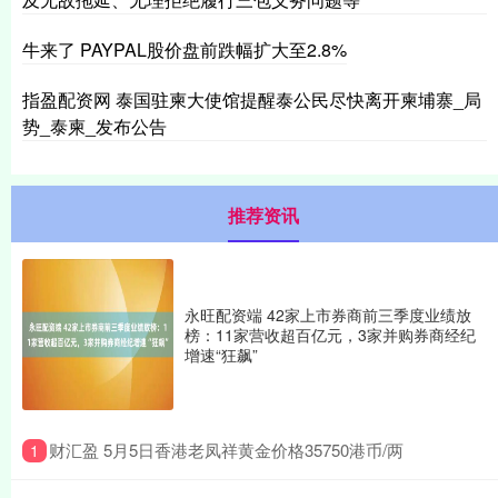
牛来了 PAYPAL股价盘前跌幅扩大至2.8%
指盈配资网 泰国驻柬大使馆提醒泰公民尽快离开柬埔寨_局
势_泰柬_发布公告
推荐资讯
永旺配资端 42家上市券商前三季度业绩放
榜：11家营收超百亿元，3家并购券商经纪
增速“狂飙”
​财汇盈 5月5日香港老凤祥黄金价格35750港币/两
1