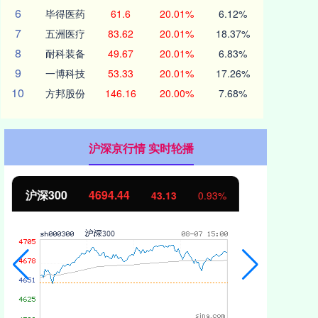
6
毕得医药
61.6
20.01%
6.12%
7
五洲医疗
83.62
20.01%
18.37%
8
耐科装备
49.67
20.01%
6.83%
9
一博科技
53.33
20.01%
17.26%
10
方邦股份
146.16
20.00%
7.68%
沪深京行情 实时轮播
北证50
1134.24
创
11.37
1.01%