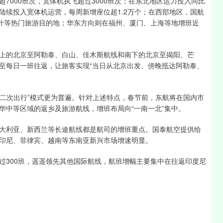
7000班次，宽体机执飞超过3000班次；在东北地区运力投入同比
陆续投入宽体机运营，每周新增座位超1.2万个；在西部地区，国航
喀什等热门旅游目的地；华东方向则在福州、厦门、上海等地增班近
的北京至阿勒泰、白山、佳木斯航线和南下的北京至揭阳、芒
至每日一班往返，让旅客实现“当日从北京出发、傍晚抵达阿勒泰、
二次出行”模式更为普遍。针对上述特点，春节前，东航将在国内市
华中等区域的返乡及旅游航线，增班布局向“一南一北”集中。
利亚、新西兰等长途航线都是航司的增班重点。国泰航空提供给
印尼、菲律宾、越南等东南亚新兴市场增速明显。
300班，遥遥领先其他国际航线，航班增幅主要集中在往返印度尼