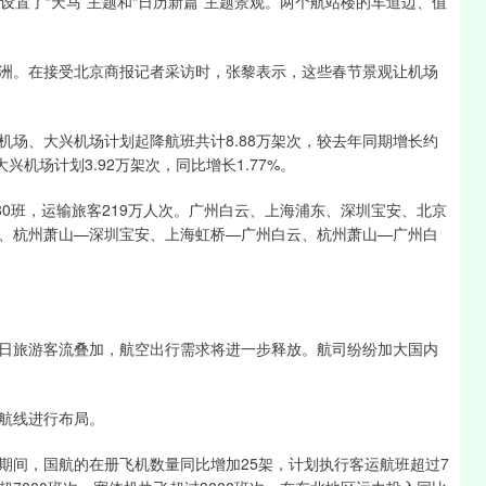
置了“天马”主题和“日历新篇”主题景观。两个航站楼的车道边、值
。在接受北京商报记者采访时，张黎表示，这些春节景观让机场
、大兴机场计划起降航班共计8.88万架次，较去年同期增长约
大兴机场计划3.92万架次，同比增长1.77%。
0班，运输旅客219万人次。广州白云、上海浦东、深圳宝安、北京
、杭州萧山—深圳宝安、上海虹桥—广州白云、杭州萧山—广州白
旅游客流叠加，航空出行需求将进一步释放。航司纷纷加大国内
航线进行布局。
间，国航的在册飞机数量同比增加25架，计划执行客运航班超过7