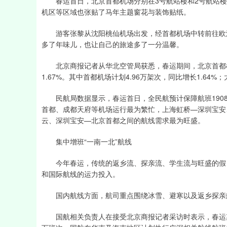
春运首日，北京首都机场分别在3号航站楼和2号航站楼设
机区等区域也张贴了马年主题窗花与装饰贴纸。
游客张黎从沈阳桃仙机场出发，经首都机场中转前往欧洲
多了年味儿，也让自己的旅途多了一分温馨。
北京商报记者从华北空管局获悉，春运期间，北京首都机场
1.67%。其中首都机场计划4.96万架次，同比增长1.64%；
民航局数据显示，春运首日，全民航预计保障航班1908
首都、成都天府等机场运行最为繁忙，上海虹桥—深圳宝安
云、深圳宝安—北京首都之间的航线需求最为旺盛。
集中增班“一南一北”航线
今年春运，传统的返乡流、探亲流、学生流与旺盛的假日
和国际航线的运力投入。
国内航线方面，航司重点围绕冰雪、避寒以及返乡探亲
国航相关负责人在接受北京商报记者采访时表示，春运期