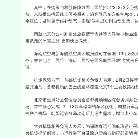
其中，在购票与权益保障方面，国航推出“2+2+2安心购
益。东航推出机票线上候补服务，旅客登录东方航空App
余座位，及时更新候补动态，实现“候补成功则自动出票、
南航北京分公司则聚焦旅客携带雪具等大件异型物品难题
走就走的冰雪之旅”更加便捷高效。
海南航空与新海航航空集团成员航司在全国113个始发机场
务，并在北京—曼谷、海口—曼谷等国际航线开放“宠物占座
请。
机场保障方面，首都机场相关负责人表示，2月2日将新
路开通后，首都机场的巴士线路将覆盖北京7个主要铁路枢
北京市重点站区管理委员会首都机场地区综合协调办公室
场、首中静态完成T2、T3停车楼网约车区优化，调整行
中联合机场、朝阳运管分局动态研判运力需求，增加出租车
大兴机场相关负责人表示，为保障春运期间航班运行平稳
兴机场提前部署，与运管委平台及除冰雪前方指挥部密切协