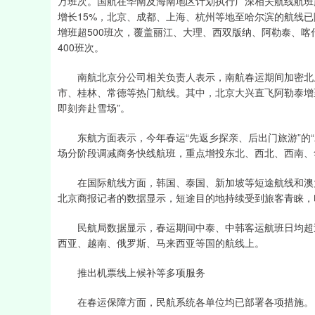
万班次。国航在华南及海南地区计划执行广深相关航线航班超
增长15%，北京、成都、上海、杭州等地至哈尔滨的航线已
增班超500班次，覆盖丽江、大理、西双版纳、阿勒泰、
400班次。
南航北京分公司相关负责人表示，南航春运期间加密北上
市、桂林、常德等热门航线。其中，北京大兴直飞阿勒泰增
即刻奔赴雪场”。
东航方面表示，今年春运“先返乡探亲、后出门旅游”的“
场分阶段调减商务快线航班，重点增投东北、西北、西南、
在国际航线方面，韩国、泰国、新加坡等短途航线和澳大
北京商报记者的数据显示，短途目的地持续受到旅客青睐，
民航局数据显示，春运期间中泰、中韩客运航班日均超过
西亚、越南、俄罗斯、马来西亚等国的航线上。
推出机票线上候补等多项服务
在春运保障方面，民航系统各单位均已部署各项措施。