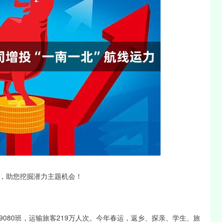
沪深300
4694.44
1.42%
43.13
0.93%
，助您挖掘潜力主题机会！
080班，运输旅客219万人次。今年春运，返乡、探亲、学生、旅