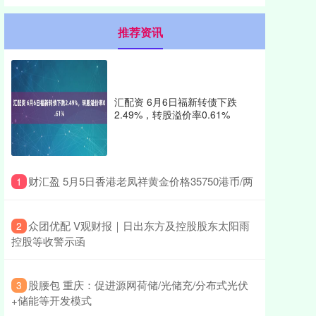
推荐资讯
汇配资 6月6日福新转债下跌
2.49%，转股溢价率0.61%
​财汇盈 5月5日香港老凤祥黄金价格35750港币/两
1
​众团优配 V观财报｜日出东方及控股股东太阳雨
2
控股等收警示函
​股腰包 重庆：促进源网荷储/光储充/分布式光伏
3
+储能等开发模式