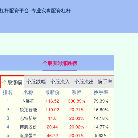
杠杆配资平台
专业实盘配资杠杆
个股实时涨跌榜
个股跌幅
个股流入
个股流出
换手率
个股涨幅
排名
名称
最新价
涨幅
换手率
1
N展芯
116.52
396.89%
79.39%
2
锐翔智能
110.02
20.21%
16.80%
3
志特新材
14.8
20.03%
14.18%
4
博腾股份
20.44
20.02%
14.77%
5
近岸蛋白
46.72
20.01%
5.62%