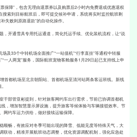
票保障”，包含无理由退票券以及购票后2小时内免费退或优惠退权
，在搜索到目标航班后，即可提交候补申请，系统将实时监控航班剩
候补失败则原路退款”的自动化操作。
，开通雪具专用托运通道，简化托运手续、优化装机流程，让“说
及33个中转机场全面推广“一站值机”“行李直挂”等通程中转服
”“一人两宠”服务，国际航班宠物客舱服务1月29日起已支持线上申
增首都机场至北京朝阳站、首都机场至清河站两条客运班线。新线
纽。
干部管亚彬提到，针对旅客网约车出行需求，节前已协调首都机
车流线，增加智慧显示屏设施，提升旅客等候体验与车辆接驳效率。节
、网约车运力供给，做好接续运输保障。
顺畅，有效应对冬季可能出现的降雪、低能见度等特殊天气，大
调联动，精准开展航班动态调整，优化资源调配机制，强化应急处